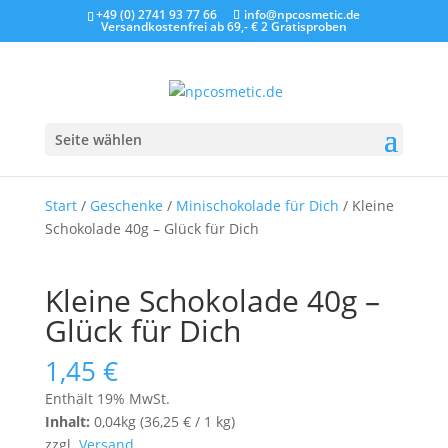
+49 (0) 2741 93 77 66
info@npcosmetic.de
Versandkostenfrei ab 69,- €
2 Gratisproben
Seite wählen
Start
/
Geschenke
/
Minischokolade für Dich
/ Kleine
Schokolade 40g – Glück für Dich
Kleine Schokolade 40g –
Glück für Dich
1,45
€
Enthält 19% MwSt.
Inhalt:
0,04kg (
36,25
€
/ 1 kg)
zzgl.
Versand