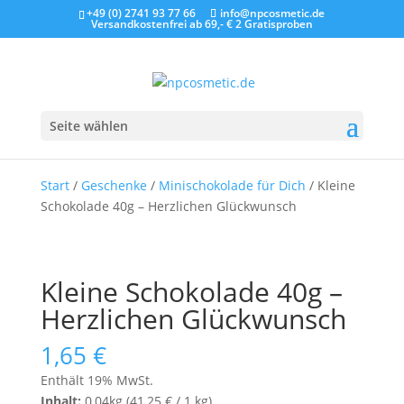
+49 (0) 2741 93 77 66
info@npcosmetic.de
Versandkostenfrei ab 69,- €
2 Gratisproben
Seite wählen
Start
/
Geschenke
/
Minischokolade für Dich
/ Kleine
Schokolade 40g – Herzlichen Glückwunsch
Kleine Schokolade 40g –
Herzlichen Glückwunsch
1,65
€
Enthält 19% MwSt.
Inhalt:
0,04kg (
41,25
€
/ 1 kg)