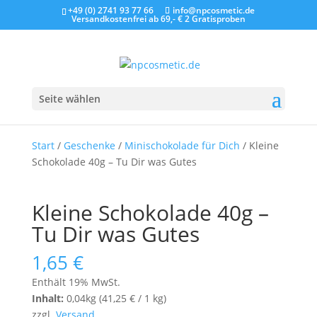
+49 (0) 2741 93 77 66
info@npcosmetic.de
Versandkostenfrei ab 69,- €
2 Gratisproben
Seite wählen
Start
/
Geschenke
/
Minischokolade für Dich
/ Kleine
Schokolade 40g – Tu Dir was Gutes
Kleine Schokolade 40g –
Tu Dir was Gutes
1,65
€
Enthält 19% MwSt.
Inhalt:
0,04kg (
41,25
€
/ 1 kg)
zzgl.
Versand