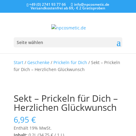
+49 (0) 2741 93 77 66
info@npcosmetic.de
Versandkostenfrei ab 69,- €
2 Gratisproben
Seite wählen
Start
/
Geschenke
/
Prickeln für Dich
/ Sekt – Prickeln
für Dich – Herzlichen Glückwunsch
Sekt – Prickeln für Dich –
Herzlichen Glückwunsch
6,95
€
Enthält 19% MwSt.
Inhalt:
0,2L (
34,75
€
/ 1 L)