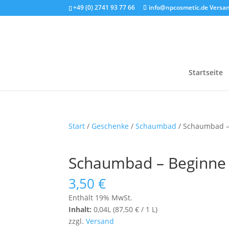
+49 (0) 2741 93 77 66
info@npcosmetic.de
Versan
Startseite
Start
/
Geschenke
/
Schaumbad
/ Schaumbad –
Schaumbad – Beginne 
3,50
€
Enthält 19% MwSt.
Inhalt:
0,04L (
87,50
€
/ 1 L)
zzgl.
Versand