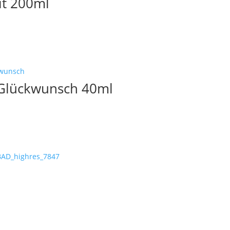
it 200ml
 Glückwunsch 40ml