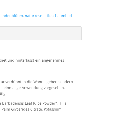
,
lindenblüten
,
naturkosmetik
,
schaumbad
eignet und hinterlässt ein angenehmes
t unverdünnt in die Wanne geben sondern
die einmalige Anwendung vorgesehen.
tigt
oe Barbadensis Leaf Juice Powder*, Tilia
d Palm Glycerides Citrate, Potassium