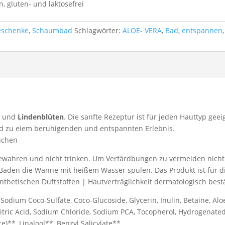
, gluten- und laktosefrei
eschenke
,
Schaumbad
Schlagwörter:
ALOE- VERA
,
Bad
,
entspannen
a
und
Lindenblüten
. Die sanfte Rezeptur ist für jeden Hauttyp ge
ad zu eiem beruhigenden und entspannten Erlebnis.
üchen
bewahren und nicht trinken. Um Verfärdbungen zu vermeiden nich
den die Wanne mit heißem Wasser spülen. Das Produkt ist für 
ynthetischen Duftstoffen | Hautverträglichkeit dermatologisch bestä
 Sodium Coco-Sulfate, Coco-Glucoside, Glycerin, Inulin, Betaine, Al
 Citric Acid, Sodium Chloride, Sodium PCA, Tocopherol, Hydrogenate
e)**, Linalool**, Benzyl Salicylate**