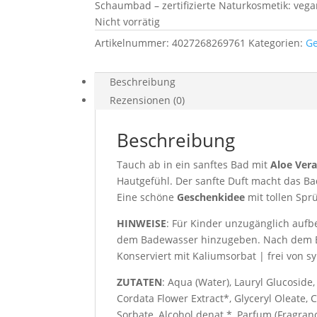
Schaumbad – zertifizierte Naturkosmetik: vegan
Nicht vorrätig
Artikelnummer:
4027268269761
Kategorien:
G
Beschreibung
Rezensionen (0)
Beschreibung
Tauch ab in ein sanftes Bad mit
Aloe Ver
Hautgefühl. Der sanfte Duft macht das B
Eine schöne
Geschenkidee
mit tollen Spr
HINWEISE
: Für Kinder unzugänglich auf
dem Badewasser hinzugeben. Nach dem Ba
Konserviert mit Kaliumsorbat | frei von s
ZUTATEN
: Aqua (Water), Lauryl Glucoside,
Cordata Flower Extract*, Glyceryl Oleate,
Sorbate, Alcohol denat.*, Parfum (Fragranc