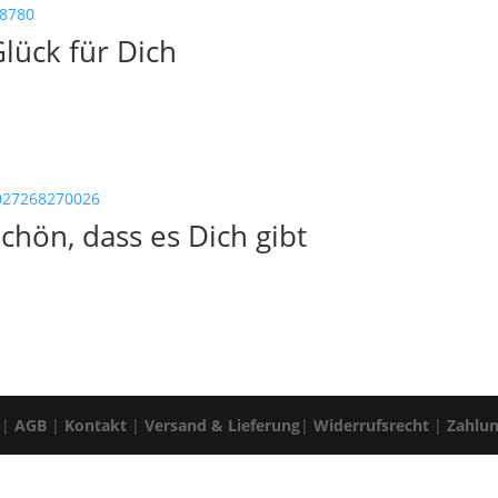
lück für Dich
chön, dass es Dich gibt
|
AGB
|
Kontakt
|
Versand & Lieferung
|
Widerrufsrecht
|
Zahlu