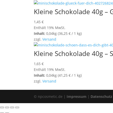
Kleine Schokolade 40g – G
1,45
€
Enthält 19% MwSt.
Inhalt:
0,04kg (
36,25
€
/ 1 kg)
zzgl.
Versand
Kleine Schokolade 40g – S
1,65
€
Enthält 19% MwSt.
Inhalt:
0,04kg (
41,25
€
/ 1 kg)
zzgl.
Versand
© npcosmetic.de |
Impressum
|
Datenschutz