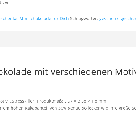
tiven
eschenke
,
Minischokolade für Dich
Schlagwörter:
geschenk
,
gesche
okolade mit verschiedenen Moti
tiv: „Stresskiller“ Produktmaß: L 97 × B 58 × T 8 mm.
hrem hohen Kakaoanteil von 36% genau so lecker wie ihre große S