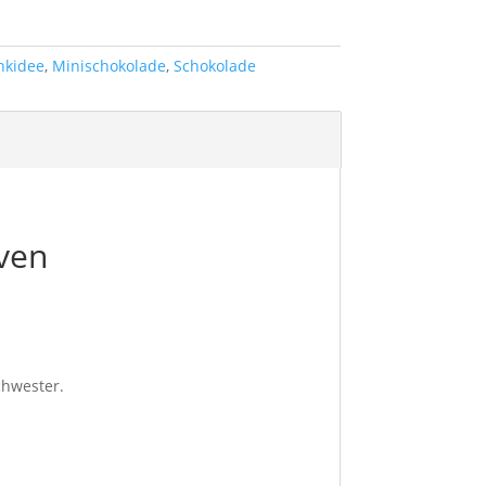
nkidee
,
Minischokolade
,
Schokolade
ven
chwester.