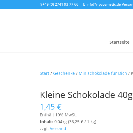
+49 (0) 2741 93 77 66
info@npcosmetic.de
Versan
Startseite
Start
/
Geschenke
/
Minischokolade für Dich
/ 
Kleine Schokolade 40g
1,45
€
Enthält 19% MwSt.
Inhalt:
0,04kg (
36,25
€
/ 1 kg)
zzgl.
Versand